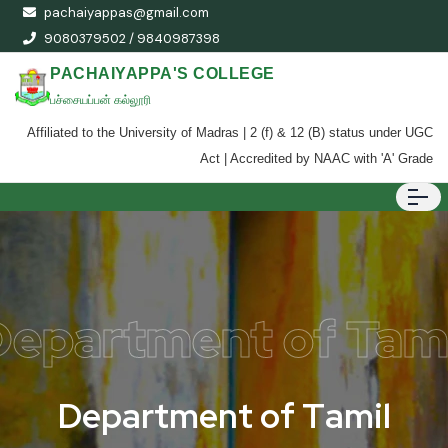
pachaiyappas@gmail.com
9080379502 / 9840987398
PACHAIYAPPA'S COLLEGE
பச்சையப்பன் கல்லூரி
Affiliated to the University of Madras | 2 (f) & 12 (B) status under UGC
Act | Accredited by NAAC with 'A' Grade
Department of Tami
D
e
p
a
r
t
m
e
n
t
o
f
T
a
m
i
l