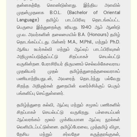
தன்னகத்தே கொண்டுள்ளது. இந்திய அளவில்
முதன்முதலாக B.O.L. (Bachelor of Oriental
Language) தமிழ்ப் பாடப்பிரிவு தொடங்கப்பட்ட
பெருமை இத்துறைக்கு உரியது. 1940 ஆம் ஆண்டு
மு.வ. அவர்களின் தலைமையில் B.A. (Honours) தமிழ்
தொடங்கப்பட்டது. பின்னர் M.A., M.Phil., மற்றும் Ph.D.
ஆகிய உயர்கல்வி மற்றும் ஆய்வுப் பாடப்பிரிவுகள்
அறிமுகப்படுத்தப்பட்டு சிறப்பாகச் செயல்பட்டு
வருகின்றன. பேராசிரியர் திருமணம் செல்வக்கேசவராய
முதலியார் முதல் தமிழ்த்துறைத்தலைவராகப்
பணியாற்றியதுடன், அவரைத் தொடர்ந்து பல்வேறு
சிறந்த அறிஞர்கள் துறையின் வளர்ச்சிக்குப் பெரும்
பங்களிப்பு செய்துள்ளனர்.
தமிழ்த்துறை கல்வி, ஆய்வு மற்றும் சமூகப் பணிகளில்
சிறப்பாகச் செயல்பட்டு வருகிறது. பச்சையப்பன்
ஆய்வரங்கம் மூலம் முக்கியமான ஆய்வு நூல்கள்
வெளியிடப்பட்டுள்ளன. தமிழ்ப்பேரவை, முத்தமிழ் விழா,
தேசிய மற்றும் சர்வதேச கருத்தரங்குகள்,