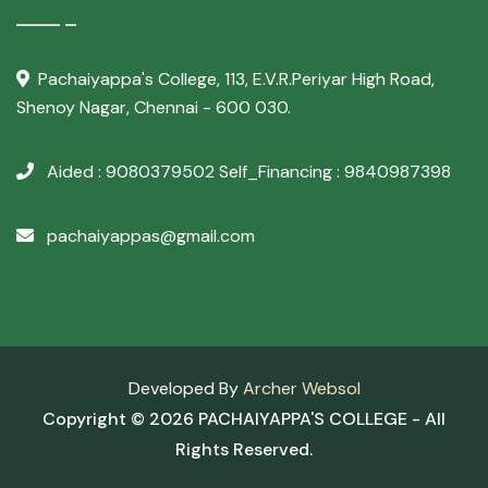
Pachaiyappa's College,
113, E.V.R.Periyar High Road,
Shenoy Nagar, Chennai - 600 030.
Aided : 9080379502
Self_Financing : 9840987398
pachaiyappas@gmail.com
Developed By
Archer Websol
Copyright ©
2026 PACHAIYAPPA'S COLLEGE - All
Rights Reserved.