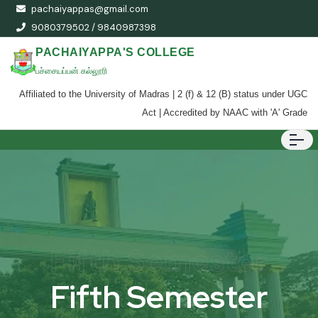
pachaiyappas@gmail.com
9080379502 / 9840987398
PACHAIYAPPA'S COLLEGE
பச்சையப்பன் கல்லூரி
Affiliated to the University of Madras | 2 (f) & 12 (B) status under UGC
Act | Accredited by NAAC with 'A' Grade
Fifth Semester
Fifth Semester